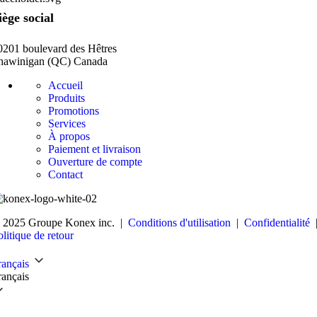
iège social
0201 boulevard des Hêtres
hawinigan (QC) Canada
Accueil
Produits
Promotions
Services
À propos
Paiement et livraison
Ouverture de compte
Contact
 2025 Groupe Konex inc. |
Conditions d'utilisation
|
Confidentialité
olitique de retour
rançais
rançais