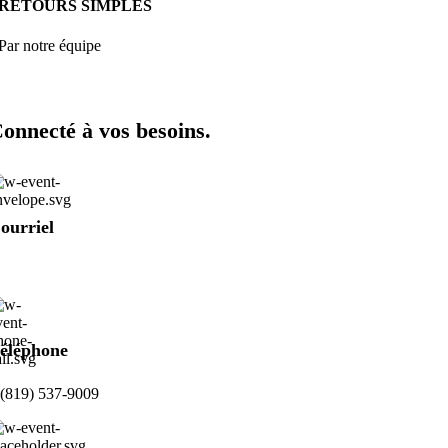
RETOURS SIMPLES
Par notre équipe
onnecté à vos besoins.
ourriel
liquer ici pour nous écrire
éléphone
 (819) 537-9009