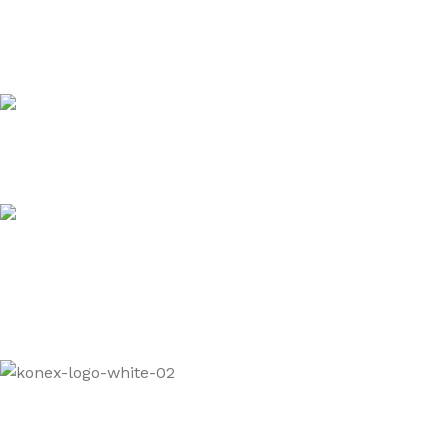
Courriel
Cliquer ici pour nous écrire
Téléphone
1 (819) 537-9009
Siège social
10201 boulevard des Hêtres
Shawinigan (QC) Canada
© 2025 Groupe Konex inc. |
Conditions d'utilisation
|
Confidentialité
|
Politique de retour