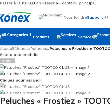
Passer à la navigation
Passer au contenu principal
Nous Joindre
Support
+1
Produits
Services
Accueil
/
Jouets
/
Peluches
/
Peluches « Frostiez » TOOTO
Retour aux produits
18-pack
Cliquez pour agrandir
Peluches « Frostiez » TOO