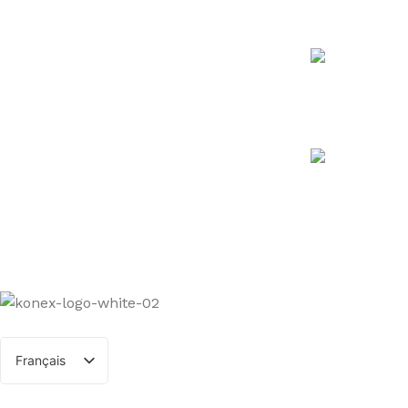
Cliquer ici po
Téléphone
1 (819) 537-9
Siège social
10201 bouleva
Shawinigan (
© 2025 Groupe Konex inc. |
Conditions d'utilisation
|
Con
Français
English