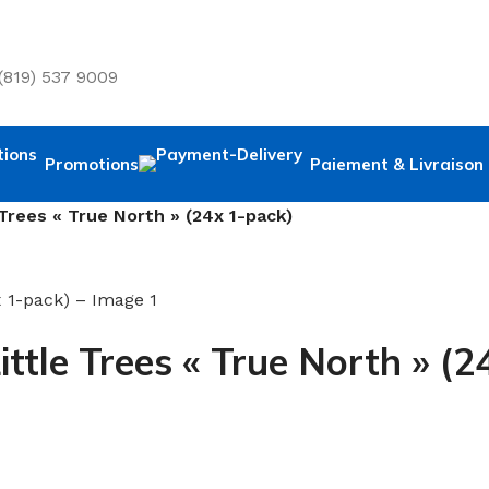
 (819) 537 9009
Promotions
Paiement & Livraison
Trees « True North » (24x 1-pack)
ttle Trees « True North » (2