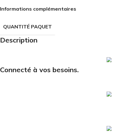
Informations complémentaires
QUANTITÉ PAQUET
Description
Courriel
Connecté à vos besoins.
Cliquer ici po
Téléphone
1 (819) 537-9
Siège social