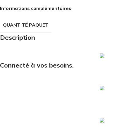
Informations complémentaires
QUANTITÉ PAQUET
Description
Courriel
Connecté à vos besoins.
Cliquer ici po
Téléphone
1 (819) 537-9
Siège social