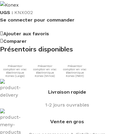
UGS :
KNX002
Se connecter pour commander
Ajouter aux favoris
Comparer
Présentoirs disponibles
Présentoir
Présentoir
Présentoir
comptoir en vrac
comptoir en vrac
comptoir en vrac
électronique
électronique
électronique
Konex (Large)
Konex (Mince)
Konex (Petit)
Livraison rapide
1-2 jours ouvrables
Vente en gros