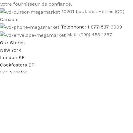
Votre fournisseur de confiance.
10201 boul. des Hêtres (QC)
Canada
Téléphone: 1 877-537-9009
Mail: (099) 453-1357
Our Stores
New York
London SF
Cockfosters BP
Los Angeles
Chicago
Las Vegas
Useful Links
Privacy Policy
Payment and Delivery
Promotions
Services
About Us